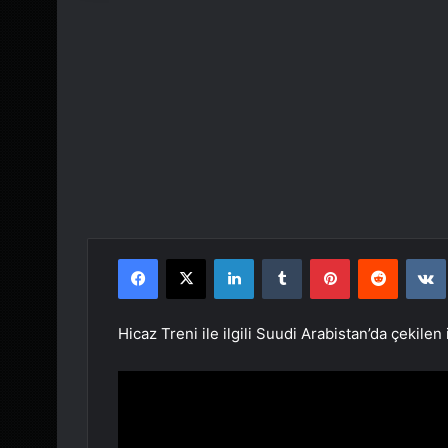
Facebook
X
LinkedIn
Tumblr
Pinterest
Reddit
Hicaz Treni ile ilgili Suudi Arabistan’da çekilen 