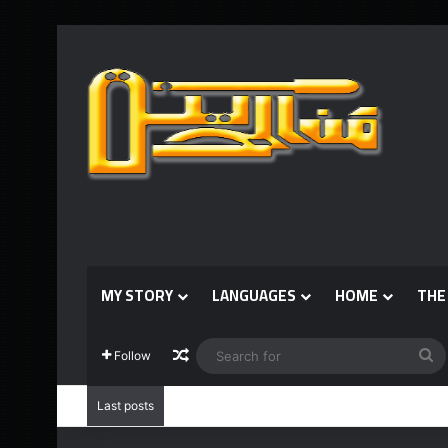
MY STORY
LANGUAGES
HOME
THE
Random Article
S
Follow
fo
Last posts