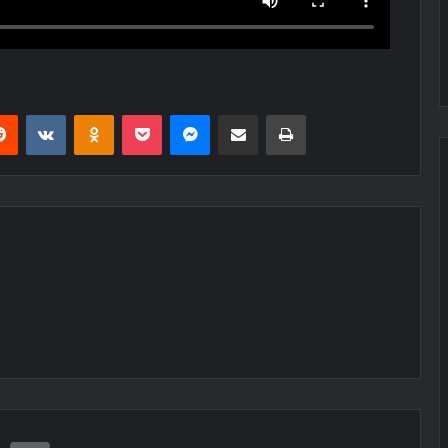
erest
Reddit
VKontakte
Odnoklassniki
Pocket
Messenger
Share via Email
Print