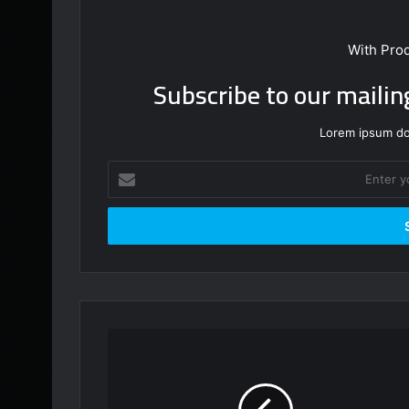
With Pro
Subscribe to our mailin
Lorem ipsum dol
Enter
your
Email
address
أثار
المدينة
المنورة
الجزء