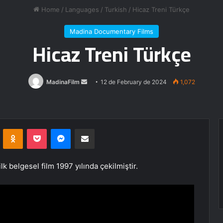
Home
/
Languages
/
Turkish
/
Hicaz Treni Türkçe
Madina Documentary Films
Hicaz Treni Türkçe
Send
MadinaFilm
12 de February de 2024
1,072
an
email
VKontakte
Odnoklassniki
Pocket
Messenger
Share via Email
ilk belgesel film 1997 yılında çekilmiştir.