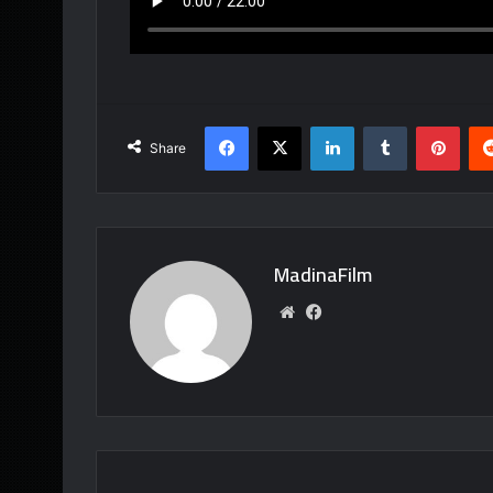
Facebook
X
LinkedIn
Tumblr
Pint
Share
MadinaFilm
Website
Facebook