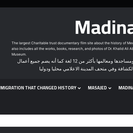
Madina
The largest Charitable trust documentary film site about the history of M
also includes all the works, books, research, and photos of Dr. Khalid Ali 
Museum.
أكبر موقع وقفي لأفلام وثائقية عن تاريخ المدينة المنورة ومساجدها ومعالمها بأكثر من 12 لغة كما أنه يضم جميع أعمال
كشافة وفي متحف المدينة الاعلامي محليا ودوليا
 MIGRATION THAT CHANGED HISTORY
MASAJED
MADIN
earch
r