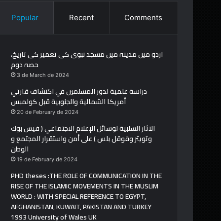
Popular
Recent
Comments
اردو میں مدینہ میں مسجد نبوی کی تعمیر کی تاریخ،
حصہ دوم
3 de March de 2024
دراسة علمية لدور المسلمين في اكتشاف قارتي
أمريكا الشمالية والجنوبية قبل كولمبس
20 de February de 2024
الآثار السلبية لوسائل الإعلام الاجتماعي ( فيس بوك
وتويتر وقوقل بلس ) على أمن واستقرار المجتمع و
الوطن
19 de February de 2024
PHD theses :THE ROLE OF COMMUNICATION IN THE
RISE OF THE ISLAMIC MOVEMENTS IN THE MUSLIM
WORLD : WITH SPECIAL REFERENCE TO EGYPT,
AFGHANISTAN, KUWAIT, PAKISTAN AND TURKEY
1993 University of Wales UK