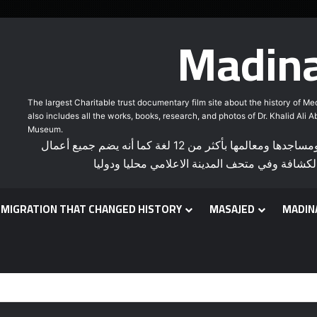
Madina
The largest Charitable trust documentary film site about the history of M
also includes all the works, books, research, and photos of Dr. Khalid Ali 
Museum.
أكبر موقع وقفي لأفلام وثائقية عن تاريخ المدينة المنورة ومساجدها ومعالمها بأكثر من 12 لغة كما أنه يضم جميع أعمال
كشافة وفي متحف المدينة الاعلامي محليا ودوليا
 MIGRATION THAT CHANGED HISTORY
MASAJED
MADIN
earch
r