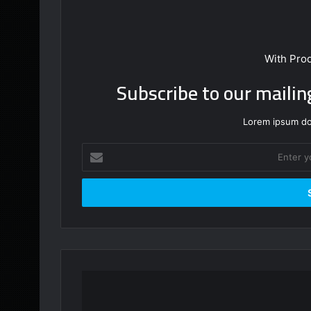
With Pro
Subscribe to our mailin
Lorem ipsum dol
Enter
your
Email
address
معركة
اليرموك