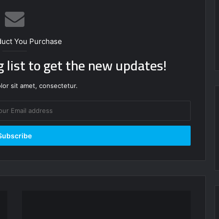
duct You Purchase
g list to get the new updates!
or sit amet, consectetur.
معركة
حطين