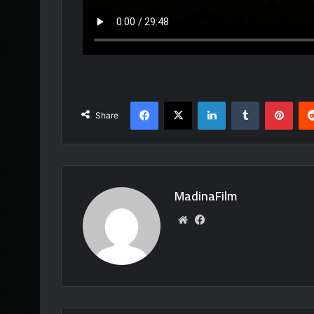
Facebook
X
LinkedIn
Tumblr
Pint
Share
MadinaFilm
Website
Facebook