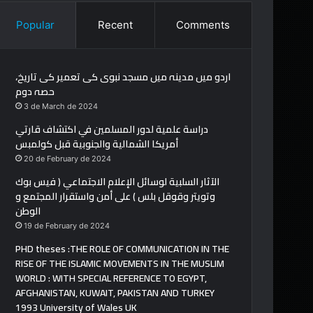
Popular
Recent
Comments
اردو میں مدینہ میں مسجد نبوی کی تعمیر کی تاریخ،
حصہ دوم
3 de March de 2024
دراسة علمية لدور المسلمين في اكتشاف قارتي
أمريكا الشمالية والجنوبية قبل كولمبس
20 de February de 2024
الآثار السلبية لوسائل الإعلام الاجتماعي ( فيس بوك
وتويتر وقوقل بلس ) على أمن واستقرار المجتمع و
الوطن
19 de February de 2024
PHD theses :THE ROLE OF COMMUNICATION IN THE
RISE OF THE ISLAMIC MOVEMENTS IN THE MUSLIM
WORLD : WITH SPECIAL REFERENCE TO EGYPT,
AFGHANISTAN, KUWAIT, PAKISTAN AND TURKEY
1993 University of Wales UK