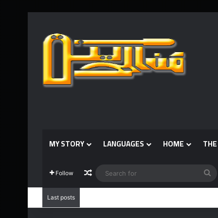
MY STORY
LANGUAGES
HOME
THE
Random Article
S
Follow
fo
Last posts