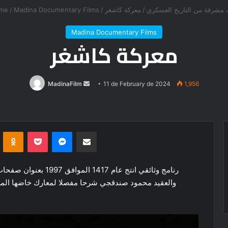
me
/
Madina Documentary Films
/
معركة كاشغر
/
مشرقة من التاريخ العسكري
Madina Documentary Films
معركة كاشغر
Send
MadinaFilm
11 de February de 2024
1,956
an
email
VKontakte
Odnoklassniki
Pocket
Messenger
Share via Email
رنامج وثائقي انتج عام 
والعقيد محمود صندقجي شرحا مفصلا لمعارك خاضها المسل