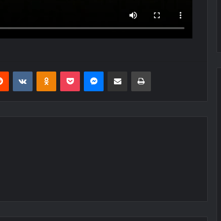
erest
Reddit
VKontakte
Odnoklassniki
Pocket
Messenger
Share via Email
Print