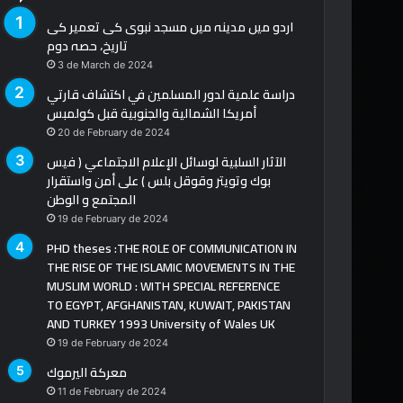
اردو میں مدینہ میں مسجد نبوی کی تعمیر کی
تاریخ، حصہ دوم
3 de March de 2024
دراسة علمية لدور المسلمين في اكتشاف قارتي
أمريكا الشمالية والجنوبية قبل كولمبس
20 de February de 2024
الآثار السلبية لوسائل الإعلام الاجتماعي ( فيس
بوك وتويتر وقوقل بلس ) على أمن واستقرار
المجتمع و الوطن
19 de February de 2024
PHD theses :THE ROLE OF COMMUNICATION IN
THE RISE OF THE ISLAMIC MOVEMENTS IN THE
MUSLIM WORLD : WITH SPECIAL REFERENCE
TO EGYPT, AFGHANISTAN, KUWAIT, PAKISTAN
AND TURKEY 1993 University of Wales UK
19 de February de 2024
معركة اليرموك
11 de February de 2024