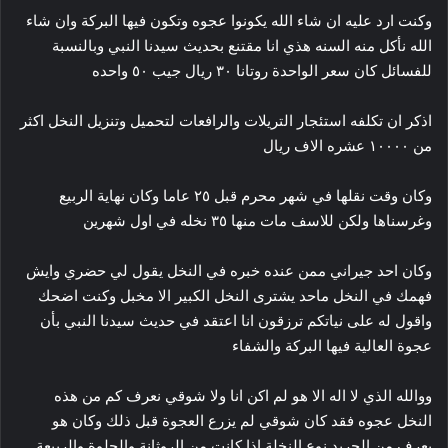
وكنت ارد عليه ان شاء الله يكونوا عجوه وتكون فيها البركة وان شاء
الله نأكل منه السنه هذي انا مقتنع بحديث سيدنا النبي وبالنسبة
للفسائل كان سعر الواحدة روتانا ٣٠ ريال جيب ٥٠ واحده
اذكر ان تكلفه استئجار التريلات والرافعات لتحميل وتنزيل النخل اكثر
من ١٠٠٠٠ عشره الاف ريال
وكان وقت نقلها في شهر محرم قبل ٢٥ عاما وكان نهاية الربيع
وغرسناها ولكن للاسف مات منها ٣٥ نخله في اول شهرين
وكان احد جيراني ممن عنده خبره في النخل يقول لي حضري وايش
فهمك في النخل ماحد يشترى النخل الكبير الا مخبل وكنت اضحك
واقول له على نياتكم ترزقون انا اعتقد في حديث سيدنا النبي بأن
عجوة العالية فيها البركة والشفاء
ووالله الذي لا اله الا هو لم اكن انا ولا شوقي نعرف كم من هذه
النخل عجوه فقد كان شوقي لم يزرع العجوة قبل ذلك وكان هو
يعرف من الجريد نوع النخلة اذا كانت من الروثانة والحلوة والربيعة