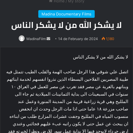
Home
/
My story
Madina Documentary Films
لا يشكر الله من لا يشكر الناس
Send
MadinaFilm
14 de February de 2024
1,180
an
email
لا يشكر الله من لا يشكر الناس
اتصل علي شوقي هذا الرجل صاحب الهمة والقلب الطيب تتمثل فيه
طيبة المصريين الفلاحين البسطاء الذين نذروا انفسهم لخدمة ابنائهم
وبناتهم بالغربة عن مصر فقد تغرب عن مصر للعمل في العراق ١٠
سنوات في السبعينات الى بداية الثمانينات الميلادية ثم جاء الى
الملليح وهي قرية زراعية قريبة من المدينة المنورة وعمل عند
صاحب مزرعة ١٨ عاما حتى اذا مات الرجل وحدث ان انخفض
منسوب المياه في الملليح وجفت عشرات المزارع طلب من ابناءه
ان يبحث عن عمل حتى لا يكون راتبه عبء عليهم
فجائني وعندي
ارض جرداء لايوجد فيها الا بداية عمل سور للارض ونظرا لخبرته فقد