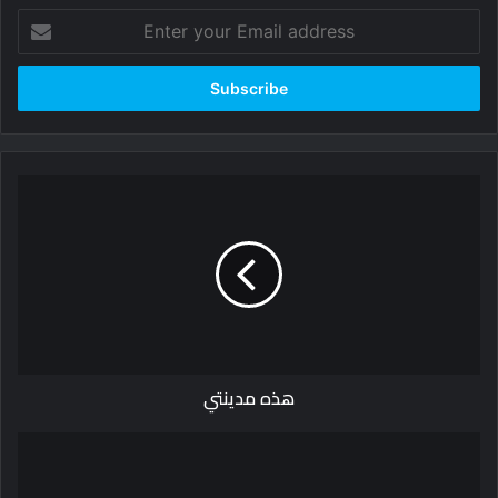
Enter
your
Email
address
هذه
مدينتي
هذه مدينتي
زارني
عبده
أسامه