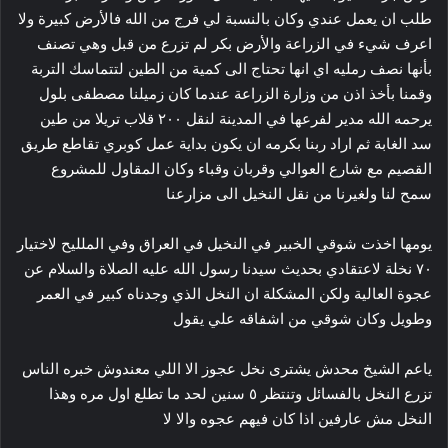
طلب ان يعمل عندي وكان بالنسبة لي فرج من الله فالأرض كبيرة ولا
اعرف شيء في الزراعة والأرض بكر لم تزرع من قبل وهي تصنف
بأنها نصف رمليه اي انها تحتاج الى كمية من الطين لتتماسك التربة
وقمنا بأخذ اذن من وزارة الزراعة عندما كان زميلنا مصطفى بلول
يرحمه الله مدير لفرعها في المدينة لنقل ٢٠٠ قلاب تريلا من طين
سد الغابة ثم اراد ربنا بكرمه ان يكون بداية عمل كوبري تقاطع طريق
القصيم مع شارع العوالي وقربان وقباء وكان المقاول للمشروع
سمح لنا ولغيرنا من نقل النخيل الى مزارعنا
يومها اخذت شوقي الخبير في النخيل في العراق وفي الملليح لاختيار
٧٠ نخلة لاعتقادي بحديث سيدنا رسول الله عليه الصلاة والسلام عن
عجوة العالية ولكن المشكلة ان النخل الذي وجدناه كبير في العمر
وطويل وكان شوقي من اشفاقه علي يقول
ياعم الشيخ محدش يشترى نخل عجوز الا اللي معندوش خبره الناس
تزرع النخل بالفسائل وتنتظر ٥ سنين لحد ما تطلع اول مره وهذا
النخل مش عارفين اذا كان فيهم عجوه والا لا