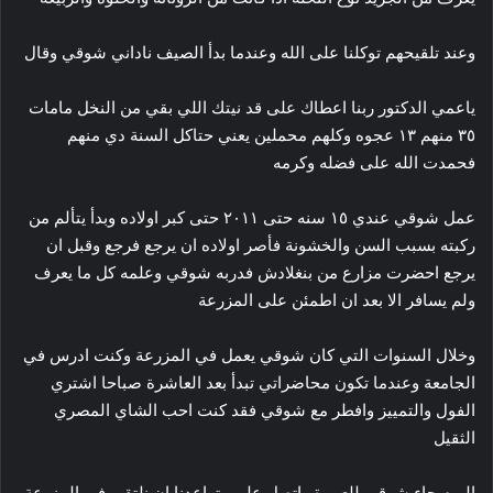
وعند تلقيحهم توكلنا على الله وعندما بدأ الصيف ناداني شوقي وقال
ياعمي الدكتور ربنا اعطاك على قد نيتك اللي بقي من النخل مامات
٣٥ منهم ١٣ عجوه وكلهم محملين يعني حتاكل السنة دي منهم
فحمدت الله على فضله وكرمه
عمل شوقي عندي ١٥ سنه حتى ٢٠١١ حتى كبر اولاده وبدأ يتألم من
ركبته بسبب السن والخشونة فأصر اولاده ان يرجع فرجع وقبل ان
يرجع احضرت مزارع من بنغلادش فدربه شوقي وعلمه كل ما يعرف
ولم يسافر الا بعد ان اطمئن على المزرعة
وخلال السنوات التي كان شوقي يعمل في المزرعة وكنت ادرس في
الجامعة وعندما تكون محاضراتي تبدأ بعد العاشرة صباحا اشتري
الفول والتمييز وافطر مع شوقي فقد كنت احب الشاي المصري
الثقيل
اليوم جاء شوقي للعمرة واتصل علي وتواعدنا ان نلتقي في المزرعة