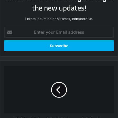
the new updates!
Lorem ipsum dolor sit amet, consectetur.
Enter
your
Email
address
Mada'in
Saleh
and
Al-
Ula
history
and
civilization