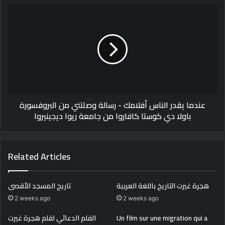
filmWe
عندما
discovered
يقدر
America
الناس
before
أفلامك
Columbus
-
رسالة
وصلتني
من
البروفسورة
عندما يقدر الناس أفلامك - رسالة وصلتني من البروفسورة
باولا
باولا دي كوستا كافاروا من جامعة ريوا ديجينيروا
دي
كوستا
كافاروا
من
Related Articles
جامعة
ريوا
ديجينيروا
هجرة غيرت التاريخ باللغة العربية
تاريخ المسجد الأقصى
2 weeks ago
2 weeks ago
Un film sur une migration qui a
الفلم الدعائي لفلم هجرة غيرت