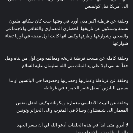
الى أمريكا قبل كولمبس
وحلقة عن قرطبة أكبر مدن أوربا في وقتها حيث كان سكانها مليون
نسمة وستكون عن تاريخها الحضاري المعماري والثقافي والاجتماعي
والصحي وشوارعها وطرقها وكيف انها كانت اول مدينة في أوربا تضاء
شوارعها
وحلقة كامله عن مسجد قرطبة تاريخه ومعالمه ومن اول من بناه وهل
حقاً انه بني اولا على يد الملك نبي الله سليمان عليه السلام
وحلقة عن غرناطة وعمارتها وحضارتها وخصوصا حي البائسين او ما
يسمى البايزين أسفل قصر الحمراء في غرناطة
وحلقة عن البيت الأندلسي معماره ومكوناته وكيف انتقل بنفس
المعمار الى شيفشاون وسالا في المغرب والى الجزائر وتونس
لا أدري متى ابدأ في هذه الحلقات أدعو الله لي أن ييسر الجهد
والمال والمونتير للإنتهاء منها