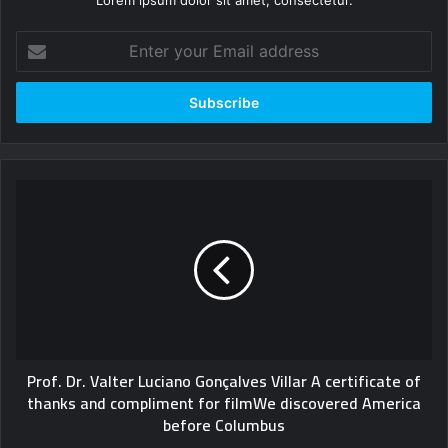
Lorem ipsum dolor sit amet, consectetur.
Enter
your
Email
address
Prof.
Dr.
Valter
Luciano
Gonçalves
Villar
A
certificate
of
Prof. Dr. Valter Luciano Gonçalves Villar A certificate of
thanks
thanks and compliment for filmWe discovered America
and
before Columbus
compliment
for