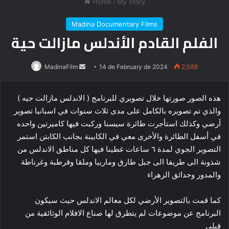
Home
/
My story
Madina Documentary Films
الفلم القادم الأندلس مازالت حية
Send
MadinaFilm
14 de February de 2024
2,088
an
email
هذه الصور صورتها خلال تصويري للبرنامج ( الاندلس مازالت حيه )
والذي تم تصويره بالكامل على مدى ثلاث سنوات في اسبانيا تصوير
أرضي وكذلك استأجرت طائرة سيسنا وركبت فيها كاميرتين واحده
في أسفل الطائرة والأخرى معي في الكابينة بجانب الكابتن استمر
التصوير الجوي لمدة ٦ ساعات غطينا فيها كل مناطق الاندلس من
شذونة الى طريفا الى جبل طارق وماربيا وملقا وقرطبة وغرناطة
والمدور وحدائق الزهراء
كما قمت بالتصوير الأرضي لكل معالم الاندلس حيث سيكون
البرنامج عن موضوعات لم يتطرق لها صناع الافلام
الوثائقية من
قبلي