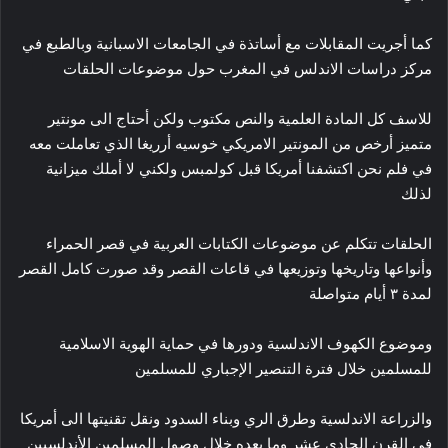
كما أجريت المقابلات مع أساتذة في الجامعات الاسبانية وبالطبع في
مركز دراسات الاندلس في المغرب حول موضوعات الحلقات
للاسف كل المادة العلمية والنص مكتوب ولكن أحتاج الى مونتير
متميز أرخص من المونتير الامريكي خوسيه أرريغا الذي تعاملت معه
في فلم نحن اكتشفنا أمريكا قبل كولمبس ولكني لا أملك ميزانية
لذلك
الحلقات تتكلم عن موضوعات الكتابات العربية في قصر الحمراء
وأنواعها وتاريخها وتوزيعها في قاعات القصر وقد صورت كامل القصر
لمدة ٣ أيام متواصلة
وموضوع الكهوف الاندلسية ودورها في حماية الهوية الاسلامية
للمسلمين خلال فترة التنصير الإجباري للمسلمين
والزراعة الاندلسية وطرق الري وبناء السدود ونقل تقنيتها الى أمريكا
في القرن الحادي عشر وما بعده خلال وصول المسلمين الأندلسيين